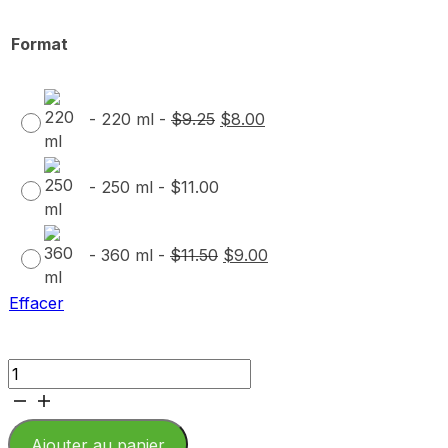
de
prix :
Format
$8.00
à
Le
Le
$11.00
-
220 ml
-
$
9.25
$
8.00
prix
prix
initial
actuel
était :
est :
-
250 ml
-
$
11.00
$9.25.
$8.00.
Le
Le
-
360 ml
-
$
11.50
$
9.00
prix
prix
initial
actuel
Effacer
était :
est :
$11.50.
$9.00.
quantité
de
Tartinade
de
Ajouter au panier