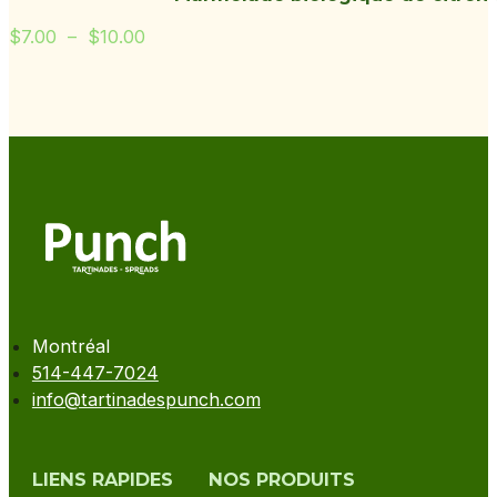
Plage
$
7.00
–
$
10.00
de
prix :
$7.00
à
$10.00
Montréal
514-447-7024
info@tartinadespunch.com
LIENS RAPIDES
NOS PRODUITS