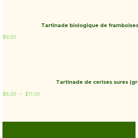
Tartinade biologique de framboises
$
9.50
Tartinade de cerises sures (gr
Plage
$
8.00
–
$
11.00
de
prix :
$8.00
à
$11.00