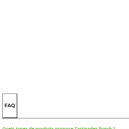
FAQ
Quels types de produits propose Tartinades Punch ?