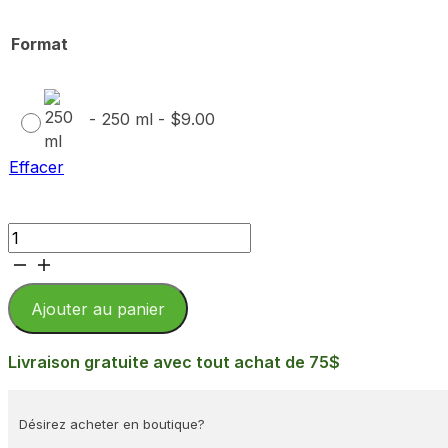
Format
-
250 ml
-
$
9.00
Effacer
quantité
de
Tartinade
biologique
Ajouter au panier
de
fraises
Livraison gratuite avec tout achat de 75$
et
fruit
Désirez acheter en boutique?
de