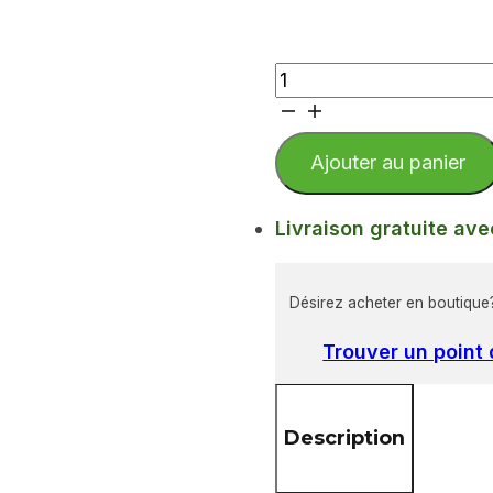
quantité
de
Tartinade
biologique
Ajouter au panier
de
framboises
Livraison gratuite ave
et
lavande
Désirez acheter en boutique
Trouver un point
Description