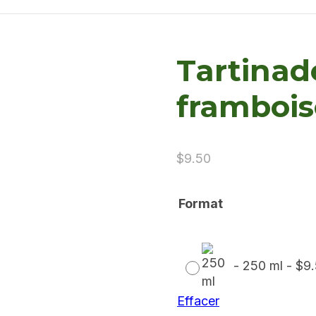
Tartinad
frambois
$
9.50
Format
-
250 ml
-
$
9
Effacer