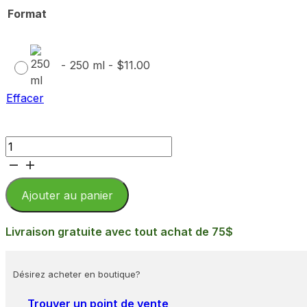
Format
-
250 ml
-
$
11.00
Effacer
quantité
de
Tartinade
biologique
Ajouter au panier
de
cerises
Livraison gratuite avec tout achat de 75$
de
terre
Désirez acheter en boutique?
et
orange
Trouver un point de vente