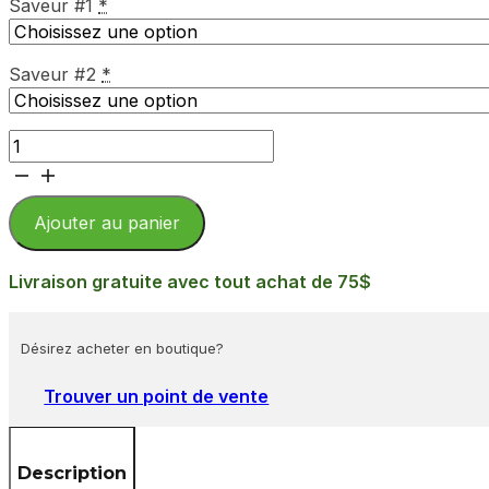
Saveur #1
*
Saveur #2
*
quantité
de
Duo
de
Ajouter au panier
tartinades
Livraison gratuite avec tout achat de 75$
Désirez acheter en boutique?
Trouver un point de vente
Description