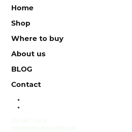
Home
Shop
Where to buy
About us
BLOG
Contact
514-447-7024
info@tartinadespunch.com