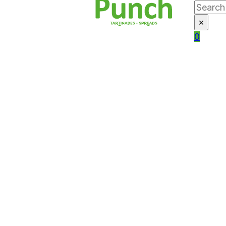
Search
×
0