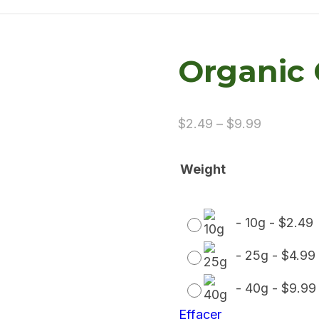
Organic 
Price
$
2.49
–
$
9.99
range:
$2.49
Weight
through
$9.99
-
10g
-
$
2.49
-
25g
-
$
4.99
-
40g
-
$
9.99
Effacer