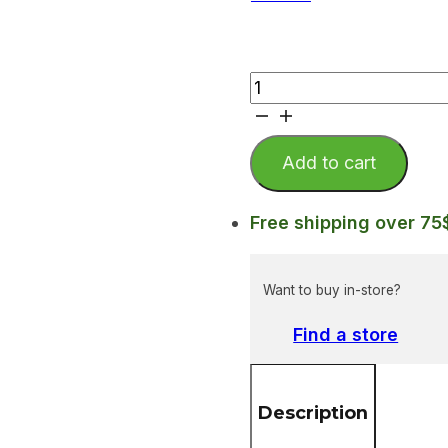
quantité
de
Éclats
d'orange
Add to cart
confits
biologiques
Free shipping over 75
Want to buy in-store?
Find a store
Description