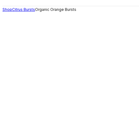
Shop
Citrus Bursts
Organic Orange Bursts